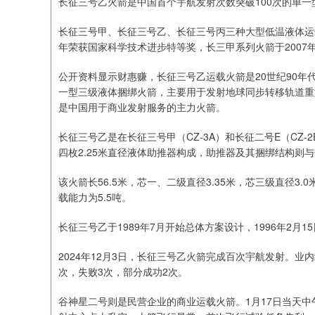
长征三号乙火箭是中国首个宇航发射次数突破100次的单一
长征三号甲、长征三号乙、长征三号丙三种大型低温液体运
年荣获国家科学技术进步特等奖，长三甲系列火箭于2007年
公开资料显示财惠赚，长征三号乙运载火箭是20世纪90
一型三级液体捆绑火箭，主要用于发射地球同步转移轨道重
是中国用于商业发射服务的主力火箭。
长征三号乙是在长征三号甲（CZ-3A）和长征二号E（CZ-
四枚2.25米直径液体助推器构成，助推器及其捆绑结构则
该火箭长56.5米，芯一、二级直径3.35米，芯三级直径3.
载能力为5.5吨。
长征三号乙于1989年7月开始总体方案设计，1996年2月1
2024年12月3日，长征三号乙火箭完成百次宇航发射。业
次，失败3次，部分成功2次。
谷神星二号则是民营企业的商业运载火箭。1月17日当天中