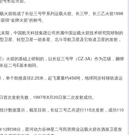
型号长征火箭。
载火箭组成了长征三号甲系列运载火箭。长三甲、长三乙火箭1998
获得“金牌火箭”的称号。
年代末期，中国航天科技集团公司所属中国运载火箭技术研究院研制的
型卫星、轻型卫星一箭多星、北斗导航卫星及它轨道卫星的发射，
2E）火箭的基础上研制的，以长征三号甲（CZ-3A）作为芯级，捆绑
与长征二号E基本相同。
0米，单个助推直径2.25米，起飞重量约456吨，地球同步转移轨道运
5日首次发射失败，1997年8月20日第二次发射成功。
内统计数据显示，截至目前，长征三号乙共进行115次发射，成功110
午12时08分，星河动力谷神星二号民营商业运载火箭在酒泉卫星发