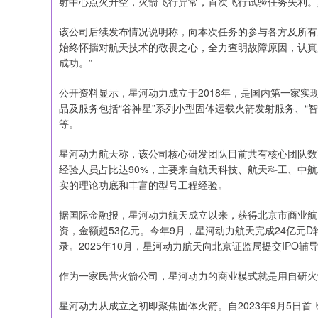
射中心点火升空，火箭飞行异常，首次飞行试验任务失利。
该公司后续发布情况说明称，向本次任务的参与各方及所有
始终怀揣对航天技术的敬畏之心，全力查明故障原因，认真
成功。”
公开资料显示，星河动力成立于2018年，是国内第一家
品及服务包括“谷神星”系列小型固体运载火箭发射服务、“
等。
星河动力航天称，该公司核心研发团队目前共有核心团队数百
经验人员占比达90%，主要来自航天科技、航天科工、中
实的理论功底和丰富的型号工程经验。
据国际金融报，星河动力航天成立以来，获得北京市商业航
资，金额超53亿元。今年9月，星河动力航天完成24亿元D
录。2025年10月，星河动力航天向北京证监局提交IPO辅
作为一家民营火箭公司，星河动力的商业模式就是用自研火
星河动力从成立之初即聚焦固体火箭。自2023年9月5日