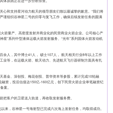
具体原因正在进一步分析排查。
关心和支持星河动力航天的领导朋友们致以最诚挚的歉意。“我们将
严谨组织谷神星二号的归零与复飞工作，确保后续发射任务的圆满
实现火箭量产、高密度发射并商业化的民营商业火箭企业。公司核心产
智神星”系列中型液体运载火箭发射服务、“光年”系列固体火箭发动机
余人，其中博士41人， 硕士107人， 航天相关行业8年以上工作
航工业等，在运载火箭、航天动力、先进航天飞行器研制方面具有扎
天基金、深创投、梅花创投、普华资本等参股，累计完成10轮融
轮融资，投后估值达150亿-160亿元，创下民营火箭企业单笔融资纪
导备案。
箭把客户的卫星送入轨道，再收取发射服务费。
首飞以来，谷神星一号海射型已完成六次海上发射任务，均取得成功。