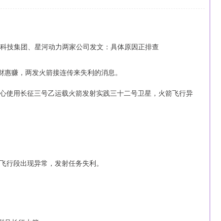
日财惠赚，两发火箭接连传来失利的消息。
射中心使用长征三号乙运载火箭发射实践三十二号卫星，火箭飞行异
飞行段出现异常，发射任务失利。
沪深300
4694.44
1.42%
43.13
0.93%