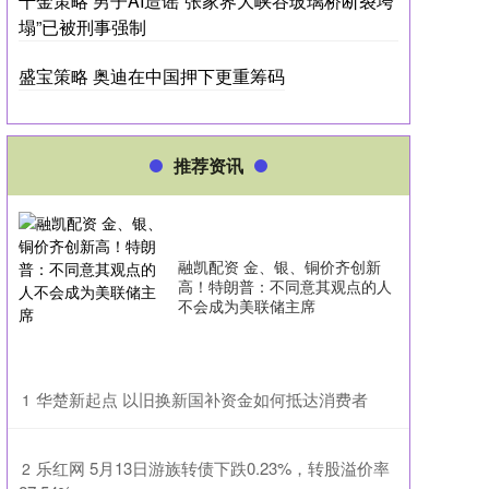
千金策略 男子AI造谣“张家界大峡谷玻璃桥断裂垮
塌”已被刑事强制
盛宝策略 奥迪在中国押下更重筹码
推荐资讯
融凯配资 金、银、铜价齐创新
高！特朗普：不同意其观点的人
不会成为美联储主席
​华楚新起点 以旧换新国补资金如何抵达消费者
1
​乐红网 5月13日游族转债下跌0.23%，转股溢价率
2