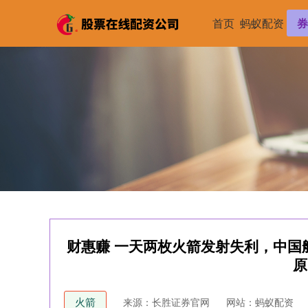
首页
蚂蚁配资
券
财惠赚 一天两枚火箭发射失利，中国
原
火箭
来源：长胜证券官网
网站：蚂蚁配资