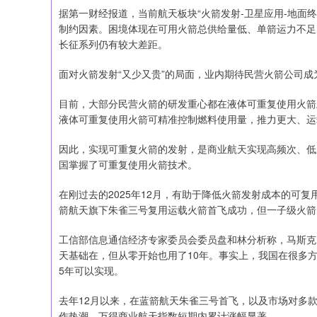
据第一财经报道，当前航天板块“火箭发射-卫星应用-地面
制约因素。困境体现在可用火箭总供给量低、单箭运力不足
长征系列仍有较大差距。
面对火箭发射“又少又贵”的局面，业内期待民营火箭公司
目前，大部分民营火箭的研发重心都在液体可重复使用火箭
液体可重复使用火箭可精准控制燃料使用量，推力更大、运
因此，实现可重复火箭的发射，是商业航天实现高频次、低
国掌握了可重复使用火箭技术。
在刚过去的2025年12月，有助于降低火箭发射成本的可
箭航天旗下朱雀三号复用运载火箭首飞成功，但一子级火箭
工信部信息通信经济专家委员会委员盘和林分析称，马斯克火
天基础在，但从零开始也用了10年。事实上，我国在很多
5年可以实现。
去年12月以来，在蓝箭航天朱雀三号首飞，以及市场对多
作热潮，万得商业航天指数短期内累计涨幅显著。