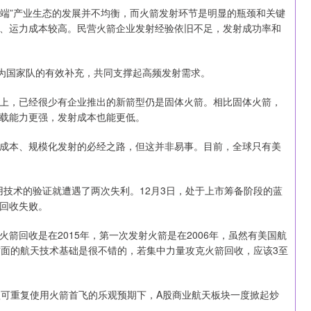
终端”产业生态的发展并不均衡，而火箭发射环节是明显的瓶颈和关键
、运力成本较高。民营火箭企业发射经验依旧不足，发射成功率和
成为国家队的有效补充，共同支撑起高频发射需求。
上，已经很少有企业推出的新箭型仍是固体火箭。相比固体火箭，
载能力更强，发射成本也能更低。
成本、规模化发射的必经之路，但这并非易事。目前，全球只有美
复用技术的验证就遭遇了两次失利。12月3日，处于上市筹备阶段的蓝
回收失败。
箭回收是在2015年，第一次发射火箭是在2006年，虽然有美国航
方面的航天技术基础是很不错的，若集中力量攻克火箭回收，应该3至
款可重复使用火箭首飞的乐观预期下，A股商业航天板块一度掀起炒