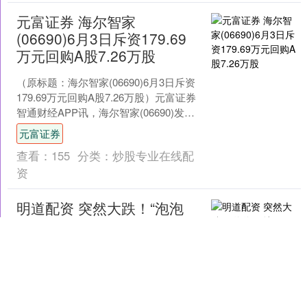
元富证券 海尔智家
(06690)6月3日斥资179.69
万元回购A股7.26万股
（原标题：海尔智家(06690)6月3日斥资
179.69万元回购A股7.26万股）元富证券
智通财经APP讯，海尔智家(06690)发布
公告，于2025年6月3....
元富证券
查看：
155
分类：
炒股专业在线配
资
明道配资 突然大跌！“泡泡
玛特”们见顶了吗？三大券
商把脉
毫无疑问，泡泡玛特、老铺黄金、蜜雪
集团等新消费个股是年内市场最受关注
的热点之一。随着股价的持续上涨，市