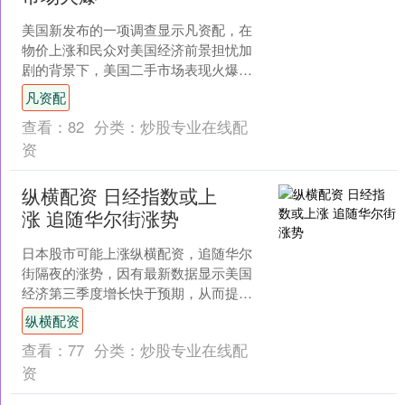
美国新发布的一项调查显示凡资配，在
物价上涨和民众对美国经济前景担忧加
剧的背景下，美国二手市场表现火爆。
美联社近日援引该调查结果报道，今年
凡资配
下半年，二手商店客流量....
查看：
82
分类：
炒股专业在线配
资
纵横配资 日经指数或上
涨 追随华尔街涨势
日本股市可能上涨纵横配资，追随华尔
街隔夜的涨势，因有最新数据显示美国
经济第三季度增长快于预期，从而提振
了华尔街股市。此外，美国科技股的领
纵横配资
涨势头可能会传导至日本科....
查看：
77
分类：
炒股专业在线配
资