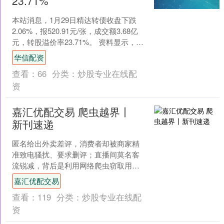
23.71%
本站消息，1月29日精达转债收盘下跌
2.06%，报520.91元/张，成交额3.68亿
元，转股溢价率23.71%。 资料显示，精
达转债信用级别为“AA”，债券期....
华信配资
查看：
66
分类：
炒股专业在线配
资
嘉汇优配交易 爬虫越界丨
新刊速递
匿名给出外卖差评，消费者却被商家精
准致电骚扰、要求删评；直播间莫名客
流锐减，背后是利用网络爬虫窃取用户
信息、恶意截流；企业后台遭遇高频攻
嘉汇优配交易
击，48小时内被访问超6....
查看：
119
分类：
炒股专业在线配
资