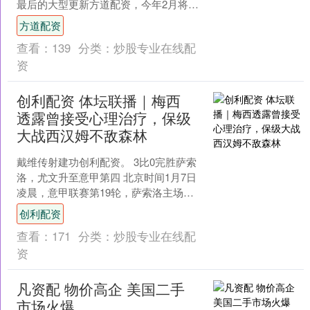
最后的大型更新方道配资，今年2月将发
布最终更新，小规模追加新内容主要是
方道配资
新的历战王挑战等。....
查看：
139
分类：
炒股专业在线配
资
创利配资 体坛联播｜梅西
透露曾接受心理治疗，保级
大战西汉姆不敌森林
戴维传射建功创利配资。 3比0完胜萨索
洛，尤文升至意甲第四 北京时间1月7日
凌晨，意甲联赛第19轮，萨索洛主场迎
战尤文图斯。 第16分钟，卡卢卢传中，
创利配资
禁区内穆哈....
查看：
171
分类：
炒股专业在线配
资
凡资配 物价高企 美国二手
市场火爆