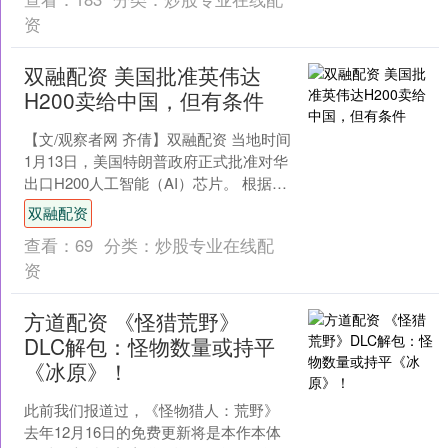
资
双融配资 美国批准英伟达
H200卖给中国，但有条件
【文/观察者网 齐倩】双融配资 当地时间
1月13日，美国特朗普政府正式批准对华
出口H200人工智能（AI）芯片。 根据美
国商务部发布声明，商务部下属机构工
双融配资
业与安....
查看：
69
分类：
炒股专业在线配
资
方道配资 《怪猎荒野》
DLC解包：怪物数量或持平
《冰原》！
此前我们报道过，《怪物猎人：荒野》
去年12月16日的免费更新将是本作本体