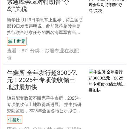
紧急峰会应对特朗普“夺
岛”关税
新华社1月19日消息掌上世界，荷兰国防
部19日发表声明说，此前派往格陵兰岛
执行联合勘察任务的两名海军军官当天
撤回。 声明说，包括荷兰在内的北约盟
掌上世界
国在格陵兰岛的联....
查看：
67
分类：
炒股专业在线配
资
牛鑫所 全年发行超3000亿
元！2025年专项债收储土
地进展加快
随着配套政策不断完善牛鑫所，2025年
专项债收储土地取得新进展。 据中指研
究院监测，2025年全国各地公示拟使用
专项债收回收购存量闲置土地的数量超
牛鑫所
5500宗，总....
查看：
183
分类：
炒股专业在线配