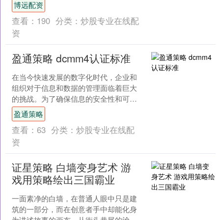
客场0-3惨败对手，本场比赛想要翻盘难
博远配资
度较大，不过其....
查看：
190
分类：
炒股专业在线配
资
盈通策略 dcmm4认证标准
在当今快速发展的数字化时代，企业和
组织对于信息和数据的管理面临着巨大
的挑战。为了确保信息的安全性和可靠
性，各行各业纷纷寻求各种认证标准来
盈通策略
提升自身的管理水平和信任....
查看：
63
分类：
炒股专业在线配
资
证星策略 白墙变身艺术 游
戏用策略绘出三国霸业
一面素净的白墙，在普通人眼中只是建
筑的一部分，而在创意者手中却能化身
为讲述故事的画布。从街头巷尾的涂鸦