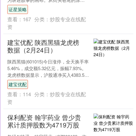
艺术到家居空间的个性墙绘，这种将空
证星策略
白赋予灵魂的创作过程，本....
查看：
167
分类：
炒股专业在线配
资
建宝优配 陕西黑猫龙虎榜
数据（2月24日）
陕西黑猫(601015)今日涨停，全天换手率
5.46%，成交额5.32亿元，振幅7.93%。
龙虎榜数据显示，沪股通净买入4383.50
万元，营业部席位合计净买入....
建宝优配
查看：
114
分类：
炒股专业在线配
资
保利配资 翰宇药业 曾少贵
累计质押股数为4719万股