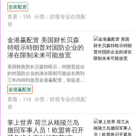
报》，云城法院选任的人民陪审员陈海
垒富配资
敏荣获“工作成绩突出的人民....
查看：
155
分类：
炒股专业在线配
资
金港赢配资 美国财长贝森
特暗示特朗普对国防企业的
潜在限制未来可能放宽
美国财政部长贝森特暗示，特朗普提出
的对国防企业的潜在限制可能会在两到
三年内得到放宽金港赢配资，前提是这
些企业提高产量以更快地履行合同。 “一
金港赢配资
旦他们的积压回到某种....
查看：
114
分类：
炒股专业在线配
资
掌上世界 荷兰从格陵兰岛
撤回军事人员！欧盟将召开