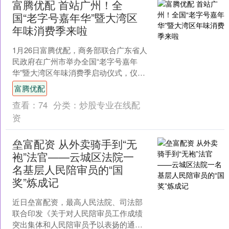
富腾优配 首站广州！全
国“老字号嘉年华”暨大湾区
年味消费季来啦
1月26日富腾优配，商务部联合广东省人
民政府在广州市举办全国“老字号嘉年
华”暨大湾区年味消费季启动仪式，仪式
在荔湾区陈家祠广场举行。商务部流通
富腾优配
发展司司长李佳路、....
查看：
74
分类：
炒股专业在线配
资
垒富配资 从外卖骑手到“无
袍”法官——云城区法院一
名基层人民陪审员的“国
奖”炼成记
近日垒富配资，最高人民法院、司法部
联合印发《关于对人民陪审员工作成绩
突出集体和人民陪审员予以表扬的通