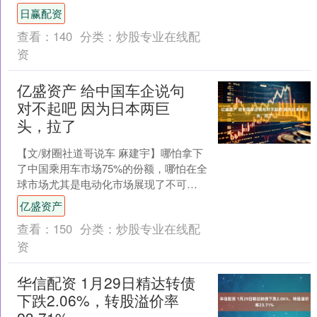
市 NOA 装到了一台纯燃油车上。 燃
日赢配资
油....
查看：
140
分类：
炒股专业在线配
资
亿盛资产 给中国车企说句
对不起吧 因为日本两巨
头，拉了
【文/财圈社道哥说车 麻建宇】哪怕拿下
了中国乘用车市场75%的份额，哪怕在全
球市场尤其是电动化市场展现了不可忽
视的影响力，“不赚钱”依旧是包括笔者在
亿盛资产
内的键盘侠们....
查看：
150
分类：
炒股专业在线配
资
华信配资 1月29日精达转债
下跌2.06%，转股溢价率