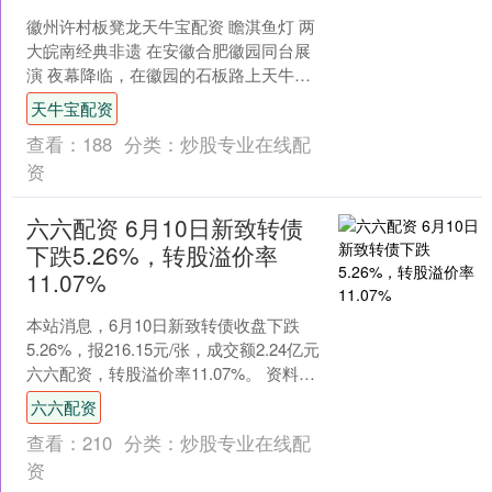
徽州许村板凳龙天牛宝配资 瞻淇鱼灯 两
大皖南经典非遗 在安徽合肥徽园同台展
演 夜幕降临，在徽园的石板路上天牛宝
配资，来自黄山歙县许村的板凳龙蜿蜒
天牛宝配资
前行，这条长龙由....
查看：
188
分类：
炒股专业在线配
资
六六配资 6月10日新致转债
下跌5.26%，转股溢价率
11.07%
本站消息，6月10日新致转债收盘下跌
5.26%，报216.15元/张，成交额2.24亿元
六六配资，转股溢价率11.07%。 资料显
示，新致转债信用级别为“A”，....
六六配资
查看：
210
分类：
炒股专业在线配
资