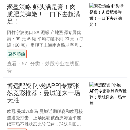
聚盈策略 虾头满是膏！肉
质肥美弹嫩！一口下去超满
足！
阿竹宁波脆口 8A 泥螺 产地溯源专属优
惠：99 元 /5 罐 平均每罐不到 20 元（每
罐 160 克） 重现了上海南京路老字号的
经典风味！ 8A 等级，壳薄....
聚盈策略
查看：
57
分类：
炒股专业在线配
资
博远配资 [小炮APP]专家张
然竞彩推荐：曼城迎来一场
大胜
欧冠 曼城vs皇马 曼城近期联赛和欧冠接
连遭受打击，上场比赛被西汉姆逼平连
续两场不胜状态比较低迷，球队首回合