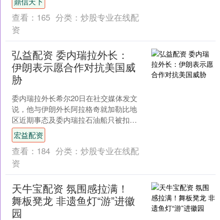
鼎信天下
成都的一切的好我都....
查看：
165
分类：
炒股专业在线配
资
弘益配资 委内瑞拉外长：
伊朗表示愿合作对抗美国威
胁
委内瑞拉外长希尔20日在社交媒体发文
说，他与伊朗外长阿拉格奇就加勒比地
区近期事态及委内瑞拉石油船只被扣押
等情况通了电话弘益配资，伊方表示愿
宏益配资
与委方在对抗美国威胁方....
查看：
184
分类：
炒股专业在线配
资
天牛宝配资 氛围感拉满！
舞板凳龙 非遗鱼灯“游”进徽
园