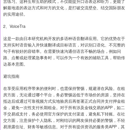
言练习。这种互帮互助的模式，不仅能提升口语表达和听力，更能了
解最地道的表达方式和对方的文化，是打破交流壁垒、结交国际朋友
的实用途径。
2、VoiceTra
这是一款由日本研究机构开发的多语种语音翻译应用。它的优势在于
支持实时语音输入并快速翻译成目标语言，对识别口语化、不完整的
句子有较好的容错率。在需要快速沟通但语言不畅的场合，例如问
路、点餐或处理紧急事务时，可以作为一个有效的辅助工具，帮助传
达基本意图。
避坑指南
在享受应用程序带来的便利时，也需保持警惕，规避潜在风险。在租
房方面，无论通过哪个平台，务必警惕远低于市场价的房源，坚持在
抵达后或通过可靠视频方式实地验房后再签署正式合同并支付押金租
金，避免一次性支付长期租金。对于所有涉及金钱交易的APP，如二
手交易或支付，务必使用官方保护的支付渠道，避免私下转账。在社
交方面，注意保护个人隐私，对刚结识的网友保持必要的警惕，不轻
易泄露住址、财务等敏感信息。对于所有提供资讯的服务类APP，其