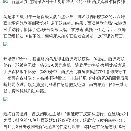
英超第21轮迎来一场保级大战百盛证券，排名联赛倒数第3的西汉姆
联主场迎战联赛倒数第4的诺丁汉森林。结果，西汉姆联主场1-2惨遭
对手逆转，输掉了这场6分保级大战。在努诺-桑托上任之后，西汉姆
联已经长达10轮不胜，葡萄牙人如今面临着在英超二次下课的局面。
开场仅13分钟，穆里略的乌龙球让西汉姆联获得1-0领先。西汉姆联
曾有一球被判无效，错失2-0领先良机；随后尼古拉斯•多明戈斯为诺
丁汉森林扳平比分。第89分钟，西汉姆门将阿雷奥拉在任意球防守中
一拳砸在森林队长吉布斯-怀特脸上，主裁托尼·哈林顿经VAR回看后果
断判罚点球。镜头捕捉到努诺在场边抱头绝望，而吉布斯-怀特一蹴而
就，将球稳稳罚进中路。
最终百盛证券，西汉姆联在主场1-2惨遭诺丁汉森林逆转。在这场失利
之后，排名第18位的西汉姆21轮仅积14分，落后第17位的森林7分；
自11月8日击败同处保级泥潭的伯恩利以来，球队已在英超连续10场