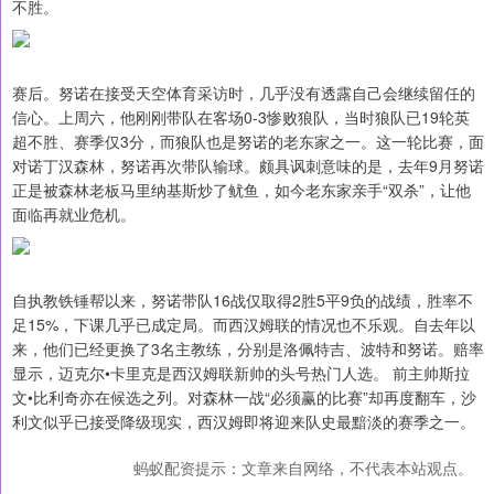
不胜。
赛后。努诺在接受天空体育采访时，几乎没有透露自己会继续留任的
信心。上周六，他刚刚带队在客场0-3惨败狼队，当时狼队已19轮英
超不胜、赛季仅3分，而狼队也是努诺的老东家之一。这一轮比赛，面
对诺丁汉森林，努诺再次带队输球。颇具讽刺意味的是，去年9月努诺
正是被森林老板马里纳基斯炒了鱿鱼，如今老东家亲手“双杀”，让他
面临再就业危机。
自执教铁锤帮以来，努诺带队16战仅取得2胜5平9负的战绩，胜率不
足15%，下课几乎已成定局。而西汉姆联的情况也不乐观。自去年以
来，他们已经更换了3名主教练，分别是洛佩特吉、波特和努诺。赔率
显示，迈克尔•卡里克是西汉姆联新帅的头号热门人选。 前主帅斯拉
文•比利奇亦在候选之列。对森林一战“必须赢的比赛”却再度翻车，沙
利文似乎已接受降级现实，西汉姆即将迎来队史最黯淡的赛季之一。
蚂蚁配资提示：文章来自网络，不代表本站观点。